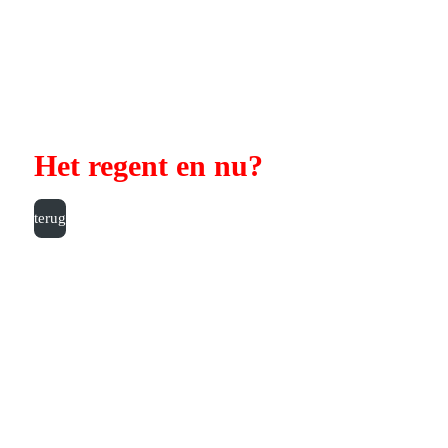
Ga
direct
naar
de
hoofdinhoud
Het regent en nu?
terug