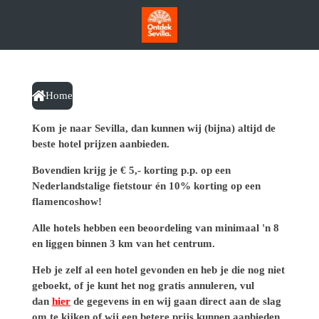
Ga
direct
naar
de
hoofdinhoud
Home
Kom je naar Sevilla, dan kunnen wij (bijna) altijd de
beste hotel prijzen aanbieden.
Bovendien krijg je € 5,- korting p.p. op een
Nederlandstalige fietstour én 10% korting op een
flamencoshow!
Alle hotels hebben een beoordeling van minimaal 'n 8
en
liggen binnen 3 km van het centrum.
Heb je zelf al een hotel gevonden en heb je die nog niet
geboekt, of je kunt het nog gratis annuleren, vul
dan
hier
de gegevens in en wij gaan direct aan de slag
om te kijken of wij een betere prijs kunnen aanbieden.