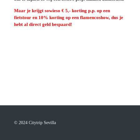
Maar je krijgt sowieso € 5,- korting p.p. op een
fietstour en 10% korting op een flamencoshow, dus je
hebt al direct geld bespaard!
© 2024 Citytrip Sevilla